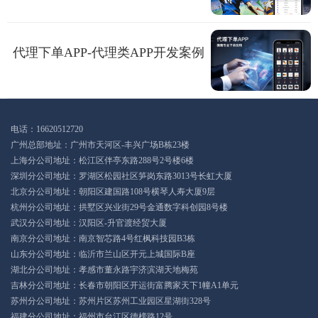
代理下单APP-代理类APP开发案例
电话：16620512720
广州总部地址：广州市天河区-丰兴广场B栋23楼
上海分公司地址：松江区伴亭东路288号2号楼6楼
深圳分公司地址：罗湖区松园社区笋岗东路3013号长虹大厦
北京分公司地址：朝阳区建国路108号横琴人寿大厦9层
杭州分公司地址：拱墅区兴业街29号金通数字科创园8号楼
武汉分公司地址：汉阳区-升官渡经贸大厦
南京分公司地址：南京智芯路4号红枫科技园B3栋
山东分公司地址：临沂市兰山区开元上城国际B座
湖北分公司地址：孝感市董永路宇济滨湖天地梅苑
吉林分公司地址：长春市朝阳区开运街富腾家天下1幢A1单元
苏州分公司地址：苏州片区苏州工业园区星湖街328号
福建分公司地址：福州市台江区德榜路12号