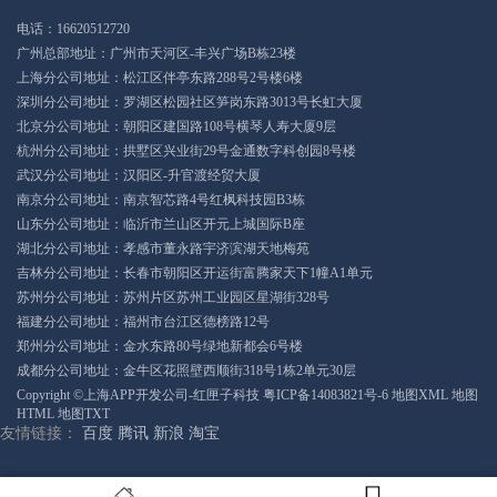
电话：16620512720
广州总部地址：广州市天河区-丰兴广场B栋23楼
上海分公司地址：松江区伴亭东路288号2号楼6楼
深圳分公司地址：罗湖区松园社区笋岗东路3013号长虹大厦
北京分公司地址：朝阳区建国路108号横琴人寿大厦9层
杭州分公司地址：拱墅区兴业街29号金通数字科创园8号楼
武汉分公司地址：汉阳区-升官渡经贸大厦
南京分公司地址：南京智芯路4号红枫科技园B3栋
山东分公司地址：临沂市兰山区开元上城国际B座
湖北分公司地址：孝感市董永路宇济滨湖天地梅苑
吉林分公司地址：长春市朝阳区开运街富腾家天下1幢A1单元
苏州分公司地址：苏州片区苏州工业园区星湖街328号
福建分公司地址：福州市台江区德榜路12号
郑州分公司地址：金水东路80号绿地新都会6号楼
成都分公司地址：金牛区花照壁西顺街318号1栋2单元30层
Copyright ©上海APP开发公司-红匣子科技
粤ICP备14083821号-6
地图XML
地图
HTML
地图TXT
友情链接：
百度
腾讯
新浪
淘宝