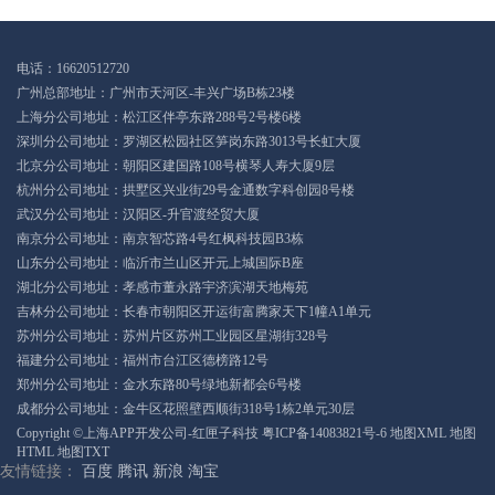
电话：16620512720
广州总部地址：广州市天河区-丰兴广场B栋23楼
上海分公司地址：松江区伴亭东路288号2号楼6楼
深圳分公司地址：罗湖区松园社区笋岗东路3013号长虹大厦
北京分公司地址：朝阳区建国路108号横琴人寿大厦9层
杭州分公司地址：拱墅区兴业街29号金通数字科创园8号楼
武汉分公司地址：汉阳区-升官渡经贸大厦
南京分公司地址：南京智芯路4号红枫科技园B3栋
山东分公司地址：临沂市兰山区开元上城国际B座
湖北分公司地址：孝感市董永路宇济滨湖天地梅苑
吉林分公司地址：长春市朝阳区开运街富腾家天下1幢A1单元
苏州分公司地址：苏州片区苏州工业园区星湖街328号
福建分公司地址：福州市台江区德榜路12号
郑州分公司地址：金水东路80号绿地新都会6号楼
成都分公司地址：金牛区花照壁西顺街318号1栋2单元30层
Copyright ©上海APP开发公司-红匣子科技
粤ICP备14083821号-6
地图XML
地图
HTML
地图TXT
友情链接：
百度
腾讯
新浪
淘宝