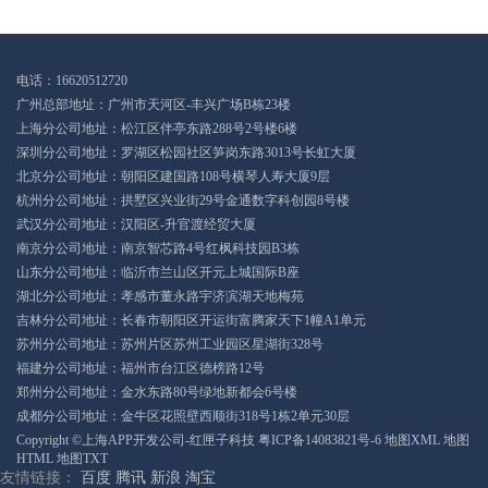
电话：16620512720
广州总部地址：广州市天河区-丰兴广场B栋23楼
上海分公司地址：松江区伴亭东路288号2号楼6楼
深圳分公司地址：罗湖区松园社区笋岗东路3013号长虹大厦
北京分公司地址：朝阳区建国路108号横琴人寿大厦9层
杭州分公司地址：拱墅区兴业街29号金通数字科创园8号楼
武汉分公司地址：汉阳区-升官渡经贸大厦
南京分公司地址：南京智芯路4号红枫科技园B3栋
山东分公司地址：临沂市兰山区开元上城国际B座
湖北分公司地址：孝感市董永路宇济滨湖天地梅苑
吉林分公司地址：长春市朝阳区开运街富腾家天下1幢A1单元
苏州分公司地址：苏州片区苏州工业园区星湖街328号
福建分公司地址：福州市台江区德榜路12号
郑州分公司地址：金水东路80号绿地新都会6号楼
成都分公司地址：金牛区花照壁西顺街318号1栋2单元30层
Copyright ©上海APP开发公司-红匣子科技
粤ICP备14083821号-6
地图XML
地图
HTML
地图TXT
友情链接：
百度
腾讯
新浪
淘宝