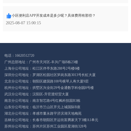
小区便利店APP开发成本是多少呢？具体费用有那些？
2025-08-07 15:00:15
电话：16620512720
广州总部地址：广州市天河区-丰兴广场B栋23楼
上海分公司地址：松江区伴亭东路288号2号楼6楼
深圳分公司地址：罗湖区松园社区笋岗东路3013号长虹大厦
北京分公司地址：朝阳区建国路108号横琴人寿大厦9层
杭州分公司地址：拱墅区兴业街29号金通数字科创园8号楼
武汉分公司地址：汉阳区-升官渡经贸大厦
南京分公司地址：南京智芯路4号红枫科技园B3栋
山东分公司地址：临沂市兰山区开元上城国际B座
湖北分公司地址：孝感市董永路宇济滨湖天地梅苑
吉林分公司地址：长春市朝阳区开运街富腾家天下1幢A1单元
苏州分公司地址：苏州片区苏州工业园区星湖街328号